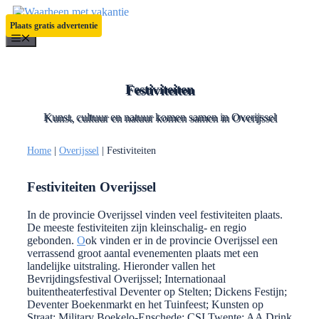
Ga
naar
Plaats gratis advertentie
de
Menu
inhoud
Festiviteiten
Kunst, cultuur en natuur komen samen in Overijssel
Home
|
Overijssel
|
Festiviteiten
Festiviteiten Overijssel
In de provincie Overijssel vinden veel festiviteiten plaats.
De meeste festiviteiten zijn kleinschalig- en regio
gebonden.
O
ok vinden er in de provincie Overijssel een
verrassend groot aantal evenementen plaats met een
landelijke uitstraling. Hieronder vallen het
Bevrijdingsfestival Overijssel; Internationaal
buitentheaterfestival Deventer op Stelten; Dickens Festijn;
Deventer Boekenmarkt en het Tuinfeest; Kunsten op
Straat; Military Boekelo-Enschede; CSI Twente; AA Drink