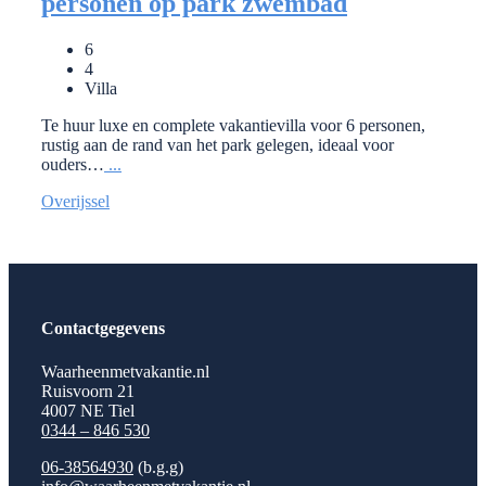
personen op park zwembad
6
4
Villa
Te huur luxe en complete vakantievilla voor 6 personen,
rustig aan de rand van het park gelegen, ideaal voor
ouders…
...
Overijssel
Contactgegevens
Waarheenmetvakantie.nl
Ruisvoorn 21
4007 NE Tiel
0344 – 846 530
06-38564930
(b.g.g)