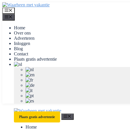
Ga
naar
Menu
de
Menu
inhoud
Home
Over ons
Adverteren
Inloggen
Blog
Contact
Plaats gratis advertentie
Menu
Plaats gratis advertentie
Home