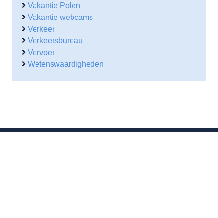
Vakantie Polen
Vakantie webcams
Verkeer
Verkeersbureau
Vervoer
Wetenswaardigheden
Contactgegevens
Waarheenmetvakantie.nl
Ruisvoorn 21
4007 NE Tiel
0344 – 846 530
06-38564930
(b.g.g)