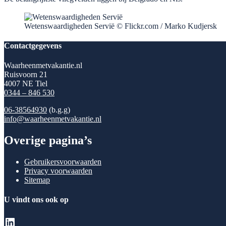
Wetenswaardigheden Servië © Flickr.com / Marko Kudjersk
Contactgegevens
Waarheenmetvakantie.nl
Ruisvoorn 21
4007 NE Tiel
0344 – 846 530
06-38564930
(b.g.g)
info@waarheenmetvakantie.nl
Overige pagina’s
Gebruikersvoorwaarden
Privacy voorwaarden
Sitemap
U vindt ons ook op
LinkedIn