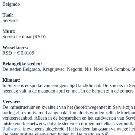
Belgrado
Taal:
Servisch
Munt:
Servische dinar (RSD)
Wisselkoers:
RSD = € 0,0105
Belangrijke steden:
De steden Belgrado, Kragujevac, Negotin, Niš, Novi Sad, Sombor, Su
Klimaat:
In Servië is er sprake van een gematigd landklimaat. De zomers in Ser
neerslag valt in de maanden april en mei. In de bergen zijn de zomer
Vervoer:
De infrastructuur en kwaliteit van het (hoofd)wegennet in Servië zijn
oorlog zijn voortvarend aangepakt. Inmiddels worden zelfs de knelpun
verkeersaanbod. Alleen in de bergstreken en het zuidwesten van Servië
uitstekend busnetwerk, dat alle steden en dorpen met elkaar verbindt
Railways
, is eveneens uitgebreid. Het is alleen langzaam vanwege het
De belangrijkste vliegvelden liggen bij Belgrado en Niš.