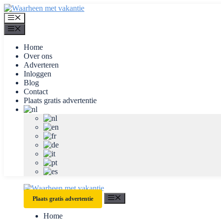
Ga
naar
Menu
de
Menu
inhoud
Home
Over ons
Adverteren
Inloggen
Blog
Contact
Plaats gratis advertentie
Menu
Plaats gratis advertentie
Home