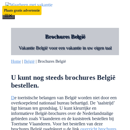
Ga
naar
Plaats gratis advertentie
de
Menu
inhoud
Brochures België
Vakantie België voor een vakantie in uw eigen taal
Home
|
België
|
Brochures België
U kunt nog steeds brochures België
bestellen.
D
e toeristische belangen van België worden niet door een
overkoepelend nationaal bureau behartigd. De ’taalstrijd’
ligt hieraan ten grondslag. U kunt kleurrijke en
informatieve België-brochures over de Nederlandstalige
gebieden zoals Vlaanderen en de kuststreek bestellen bij
Toerisme Vlaanderen. Voor het bestellen van deze
brochures België raadpleegt u de link
overzicht brochures