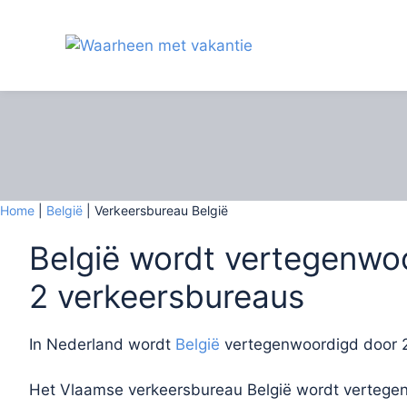
Ga
naar
de
inhoud
Home
|
België
|
Verkeersbureau België
België wordt vertegenwo
2 verkeersbureaus
In Nederland wordt
België
vertegenwoordigd door 2
Het Vlaamse verkeersbureau België wordt vertege