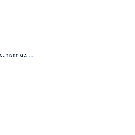
accumsan ac.
...