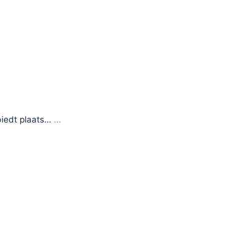
biedt plaats…
...