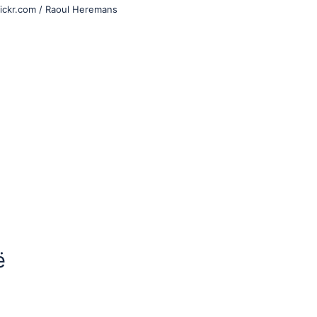
ickr.com / Raoul Heremans
ë