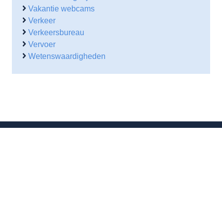
Vakantie webcams
Verkeer
Verkeersbureau
Vervoer
Wetenswaardigheden
Contactgegevens
Waarheenmetvakantie.nl
Ruisvoorn 21
4007 NE Tiel
0344 – 846 530
06-38564930
(b.g.g)
info@waarheenmetvakantie.nl