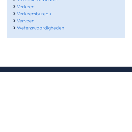
Verkeer
Verkeersbureau
Vervoer
Wetenswaardigheden
Contactgegevens
Waarheenmetvakantie.nl
Ruisvoorn 21
4007 NE Tiel
0344 – 846 530
06-38564930
(b.g.g)
info@waarheenmetvakantie.nl