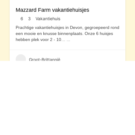
Mazzard Farm vakantiehuisjes
6
3
Vakantiehuis
Prachtige vakantiehuisjes in Devon, gegroepeerd rond
een mooie en knusse binnenplaats. Onze 6 huisjes
hebben plek voor 2 - 10…
...
Groot-Brittannië
Contactgegevens
Waarheenmetvakantie.nl
Ruisvoorn 21