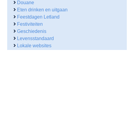
Douane
Eten drinken en uitgaan
Feestdagen Letland
Festiviteiten
Geschiedenis
Levensstandaard
Lokale websites
NL ambassade
Reisorganisaties
Vakantie Letland
Vakantie webcams
Verkeer
Verkeersbureau
Vervoer
Wetenswaardigheden