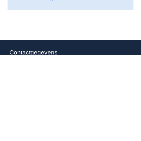
Contactgegevens
Waarheenmetvakantie.nl
Ruisvoorn 21
4007 NE Tiel
0344 – 846 530
06-38564930
(b.g.g)
info@waarheenmetvakantie.nl
Overige pagina’s