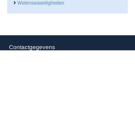
Wetenswaardigheden
Contactgegevens
Waarheenmetvakantie.nl
Ruisvoorn 21
4007 NE Tiel
0344 – 846 530
06-38564930
(b.g.g)
info@waarheenmetvakantie.nl
Overige pagina’s
Gebruikersvoorwaarden