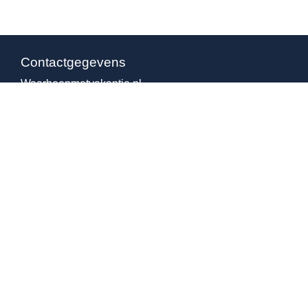
Contactgegevens
Waarheenmetvakantie.nl
Ruisvoorn 21
4007 NE Tiel
0344 – 846 530
06-38564930
(b.g.g)
info@waarheenmetvakantie.nl
Overige pagina’s
Gebruikersvoorwaarden
Privacy voorwaarden