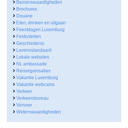
Bezienswaardigheden
Brochures
Douane
Eten, drinken en uitgaan
Feestdagen Luxemburg
Festiviteiten
Geschiedenis
Levensstandaard
Lokale websites
NL ambassade
Reisorganisaties
Vakantie Luxemburg
Vakantie webcams
Verkeer
Verkeersbureau
Vervoer
Wetenswaardigheden