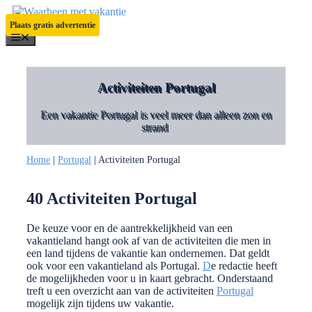
Ga
naar
Plaats gratis advertentie
de
Menu
inhoud
Activiteiten Portugal
Een vakantie Portugal is veel meer dan alleen zon en
strand
Home
|
Portugal
|
Activiteiten Portugal
40 Activiteiten Portugal
De keuze voor en de aantrekkelijkheid van een
vakantieland hangt ook af van de activiteiten die men in
een land tijdens de vakantie kan ondernemen. Dat geldt
ook voor een vakantieland als Portugal.
D
e redactie heeft
de mogelijkheden voor u in kaart gebracht. Onderstaand
treft u een overzicht aan van de activiteiten
Portugal
mogelijk zijn tijdens uw vakantie.