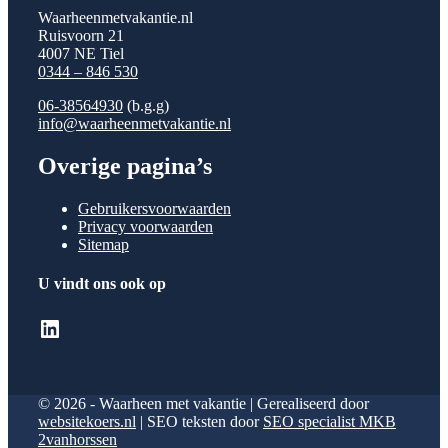
Waarheenmetvakantie.nl
Ruisvoorn 21
4007 NE Tiel
0344 – 846 530
06-38564930
(b.g.g)
info@waarheenmetvakantie.nl
Overige pagina’s
Gebruikersvoorwaarden
Privacy voorwaarden
Sitemap
U vindt ons ook op
LinkedIn
© 2026 - Waarheen met vakantie | Gerealiseerd door
websitekoers.nl
| SEO teksten door
SEO specialist MKB
2vanhorssen