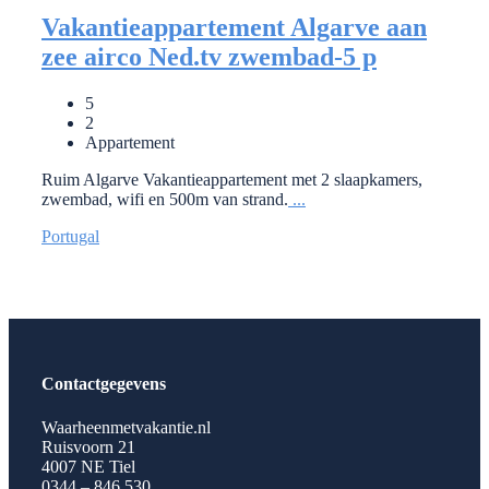
Vakantieappartement Algarve aan
zee airco Ned.tv zwembad-5 p
5
2
Appartement
Ruim Algarve Vakantieappartement met 2 slaapkamers,
zwembad, wifi en 500m van strand.
...
Portugal
Contactgegevens
Waarheenmetvakantie.nl
Ruisvoorn 21
4007 NE Tiel
0344 – 846 530