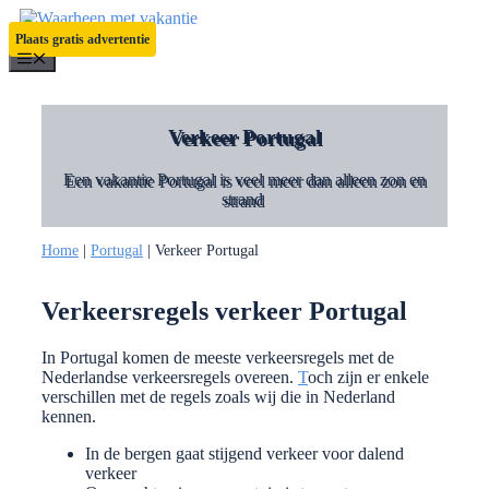
Ga
naar
Plaats gratis advertentie
de
Menu
inhoud
Verkeer Portugal
Een vakantie Portugal is veel meer dan alleen zon en
strand
Home
|
Portugal
|
Verkeer Portugal
Verkeersregels verkeer Portugal
In Portugal komen de meeste verkeersregels met de
Nederlandse verkeersregels overeen.
T
och zijn er enkele
verschillen met de regels zoals wij die in Nederland
kennen.
In de bergen gaat stijgend verkeer voor dalend
verkeer