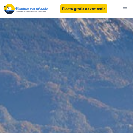
Ga
Me
Plaats gratis advertentie
naar
de
inhoud