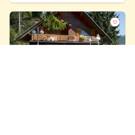
Vakantiehuis Savina 6 in Slovenië aan de
voet van de majestueuze Alpen.
8
4
Vakantiehuis
Ontsnap naar Savina 6, uw serene toevluchtsoord in de
Sloveense Savinjska Dolina-vallei. Ons onlangs
vernieuwde vakantiehuis 8 personen zorgt voor…
...