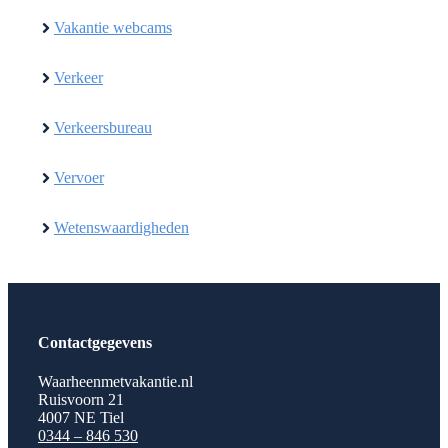
Vakantie webcams
Verkeer
Verkeersbureau
Vervoer
Wetenswaardigheden
Contactgegevens
Waarheenmetvakantie.nl
Ruisvoorn 21
4007 NE Tiel
0344 – 846 530