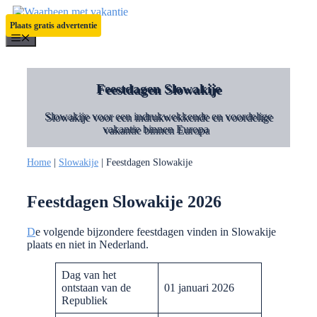
Ga
naar
Plaats gratis advertentie
de
Menu
inhoud
Feestdagen Slowakije
Slowakije voor een indrukwekkende en voordelige
vakantie binnen Europa
Home
|
Slowakije
|
Feestdagen Slowakije
Feestdagen Slowakije 2026
D
e volgende bijzondere feestdagen vinden in Slowakije
plaats en niet in Nederland.
Dag van het
ontstaan van de
01 januari 2026
Republiek