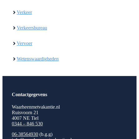
Verkeer
Verkeersbureau
Vervoer
Wetenswaardigheden
Contactgegevens
Waarheenmetvakantie.nl
Ruisvoorn 21
4007 NE Tiel
0344 – 846 530
06-38564930
(b.g.g)