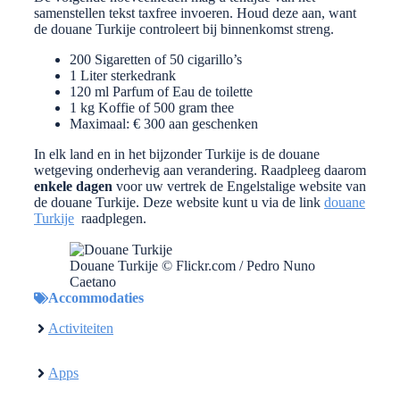
samenstellen tekst taxfree invoeren. Houd deze aan, want
de douane Turkije controleert bij binnenkomst streng.
200 Sigaretten of 50 cigarillo’s
1 Liter sterkedrank
120 ml Parfum of Eau de toilette
1 kg Koffie of 500 gram thee
Maximaal: € 300 aan geschenken
In elk land en in het bijzonder Turkije is de douane
wetgeving onderhevig aan verandering. Raadpleeg daarom
enkele dagen
voor uw vertrek de Engelstalige website van
de douane Turkije. Deze website kunt u via de link
douane
Turkije
raadplegen.
Douane Turkije © Flickr.com / Pedro Nuno
Caetano
Accommodaties
Activiteiten
Apps