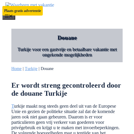
Ga
naar
Plaats gratis advertentie
de
Menu
inhoud
Douane
Turkije voor een gastvrije en betaalbare vakantie met
ongekende mogelijkheden
Home
|
Turkije
|
Douane
Er wordt streng gecontroleerd door
de douane Turkije
T
urkije maakt nog steeds geen deel uit van de Europese
Unie en gezien de politieke situatie zal dat de komende
jaren ook niet gaan gebeuren. Daarom is er voor
particulieren geen vrij verkeer van goederen voor
privégebruik en krijgt u te maken met invoerbeperkingen.
De volgende hoeveelheden mag u tentijde van het