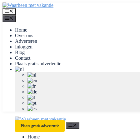
Ga
naar
Menu
de
Menu
inhoud
Home
Over ons
Adverteren
Inloggen
Blog
Contact
Plaats gratis advertentie
Menu
Plaats gratis advertentie
Home