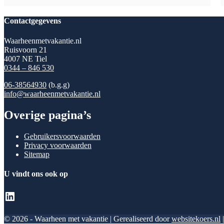
Contactgegevens
Waarheenmetvakantie.nl
Ruisvoorn 21
4007 NE Tiel
0344 – 846 530
06-38564930
(b.g.g)
info@waarheenmetvakantie.nl
Overige pagina’s
Gebruikersvoorwaarden
Privacy voorwaarden
Sitemap
U vindt ons ook op
LinkedIn
© 2026 - Waarheen met vakantie | Gerealiseerd door
websitekoers.nl