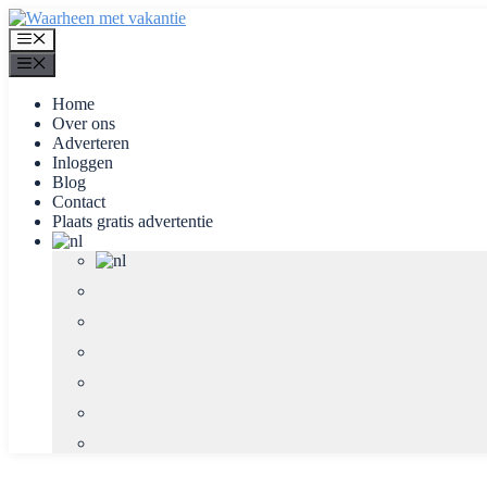
Ga
naar
Menu
de
Menu
inhoud
Home
Over ons
Adverteren
Inloggen
Blog
Contact
Plaats gratis advertentie