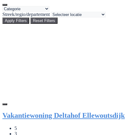
Streek/regio/departement
Apply Filters
Reset Filters
Vakantiewoning Deltahof Ellewoutsdijk
5
3