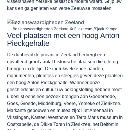
vissershaven Yerseke beslist de moeite waard. Grijp uw
kans en ga genieten van verse
Z
eeuwse mosselen.
Bezienswaardigheden Zeeland © Flickr.com /Sjaak Kempe
Veel plaatsen met een hoog Anton
Pieckgehalte
D
e dunbevolkte provincie Zeeland herbergt een
opvallend groot aantal historische plaatsen die u terug
brengen in de tijd. De indrukwekkende panden,
monumenten, pleintjes en steegjes geven deze plaatsen
een hoog Anton Pieckgehalte. Wanneer onze
geschiedenis en cultuur uw belangstelling hebben moet
u beslist eens een bezoek brengen aan Goedereede,
Goes, Groede, Middelburg, Veere, Yerseke of Zierikzee.
Markante gebouwen en musea zijn: Het Arsenaal in
Vlissingen, Kasteel Westhove en Terra Maris museum in
Oostkapelle, de Dikke Toren in Zierikzee, het Belfort in