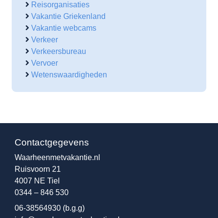
Reisorganisaties
Vakantie Griekenland
Vakantie webcams
Verkeer
Verkeersbureau
Vervoer
Wetenswaardigheden
Contactgegevens
Waarheenmetvakantie.nl
Ruisvoorn 21
4007 NE Tiel
0344 – 846 530
06-38564930
(b.g.g)