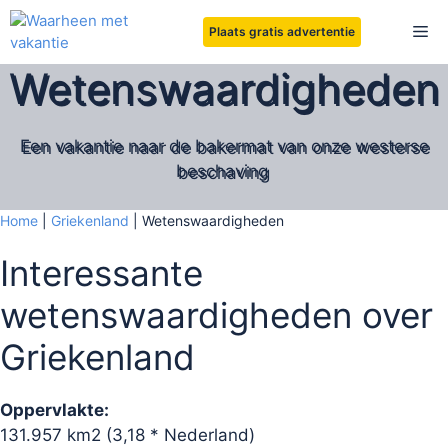
Ga
Me
Plaats gratis advertentie
naar
de
Wetenswaardigheden
inhoud
Een vakantie naar de bakermat van onze westerse
beschaving
Home
|
Griekenland
|
Wetenswaardigheden
Interessante
wetenswaardigheden over
Griekenland
Oppervlakte:
131.957 km2 (3,18 * Nederland)