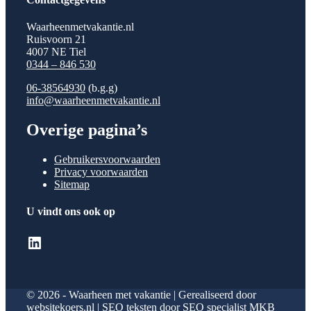
Waarheenmetvakantie.nl
Ruisvoorn 21
4007 NE Tiel
0344 – 846 530
06-38564930
(b.g.g)
info@waarheenmetvakantie.nl
Overige pagina’s
Gebruikersvoorwaarden
Privacy voorwaarden
Sitemap
U vindt ons ook op
LinkedIn
© 2026 - Waarheen met vakantie | Gerealiseerd door
websitekoers.nl
| SEO teksten door
SEO specialist MKB