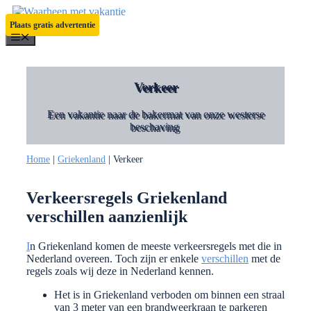
Ga
naar
Plaats gratis advertentie
de
Menu
inhoud
Verkeer
Een vakantie naar de bakermat van onze westerse
beschaving
Home
|
Griekenland
|
Verkeer
Verkeersregels Griekenland
verschillen aanzienlijk
I
n Griekenland komen de meeste verkeersregels met die in
Nederland overeen. Toch zijn er enkele
verschillen
met de
regels zoals wij deze in Nederland kennen.
Het is in Griekenland verboden om binnen een straal
van 3 meter van een brandweerkraan te parkeren