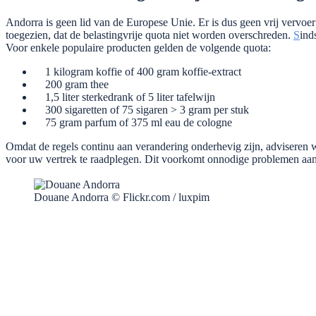
Andorra is geen lid van de Europese Unie. Er is dus geen vrij vervoe
toegezien, dat de belastingvrije quota niet worden overschreden.
S
ind
Voor enkele populaire producten gelden de volgende quota:
1 kilogram koffie of 400 gram koffie-extract
200 gram thee
1,5 liter sterkedrank of 5 liter tafelwijn
300 sigaretten of 75 sigaren > 3 gram per stuk
75 gram parfum of 375 ml eau de cologne
Omdat de regels continu aan verandering onderhevig zijn, adviseren 
voor uw vertrek te raadplegen. Dit voorkomt onnodige problemen aan
Douane Andorra © Flickr.com / luxpim