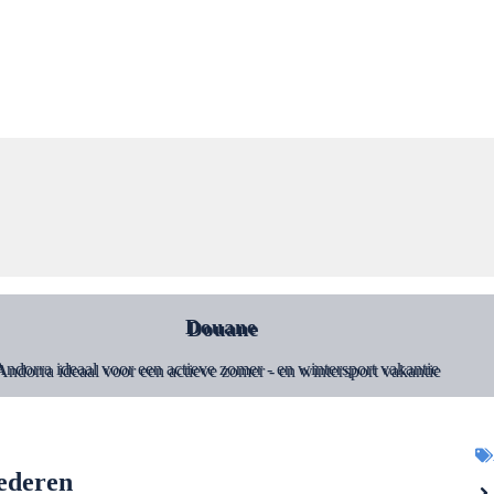
Douane
Andorra ideaal voor een actieve zomer - en wintersport vakantie
oederen