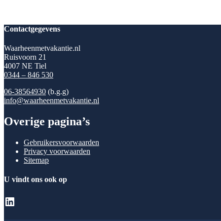
Contactgegevens
Waarheenmetvakantie.nl
Ruisvoorn 21
4007 NE Tiel
0344 – 846 530
06-38564930
(b.g.g)
info@waarheenmetvakantie.nl
Overige pagina’s
Gebruikersvoorwaarden
Privacy voorwaarden
Sitemap
U vindt ons ook op
LinkedIn