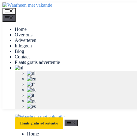
Ga
naar
Menu
de
Menu
inhoud
Home
Over ons
Adverteren
Inloggen
Blog
Contact
Plaats gratis advertentie
Menu
Plaats gratis advertentie
Home