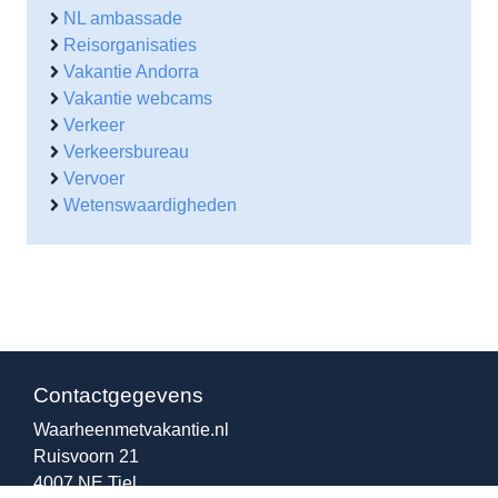
NL ambassade
Reisorganisaties
Vakantie Andorra
Vakantie webcams
Verkeer
Verkeersbureau
Vervoer
Wetenswaardigheden
Contactgegevens
Waarheenmetvakantie.nl
Ruisvoorn 21
4007 NE Tiel