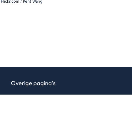
Flickr.com / Kent Wang
Overige pagina’s
Gebruikersvoorwaarden
Privacy voorwaarden
Sitemap