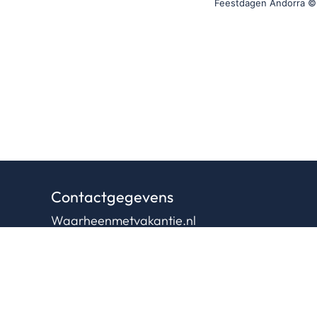
Feestdagen Andorra © 
Contactgegevens
Waarheenmetvakantie.nl
Ruisvoorn 21
4007 NE Tiel
0344 – 846 530
06-38564930
(b.g.g)