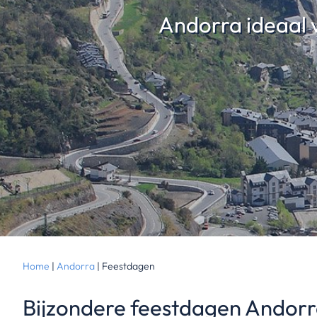
Andorra ideaal 
Home
|
Andorra
|
Feestdagen
Bijzondere feestdagen Andor