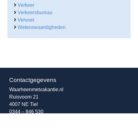
Verkeer
Verkeersbureau
Vervoer
Wetenswaardigheden
Contactgegevens
Waarheenmetvakantie.nl
Ruisvoorn 21
4007 NE Tiel
0344 – 846 530
06-38564930
(b.g.g)
info@waarheenmetvakantie.nl