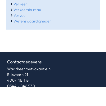
Verkeer
Verkeersbureau
Vervoer
Wetenswaardigheden
Contactgegevens
Waarheenmetvakantie.nl
Ruisvoorn 21
4007 NE Tiel
0344 – 846 530
06-38564930
(b.g.g)
info@waarheenmetvakantie.nl