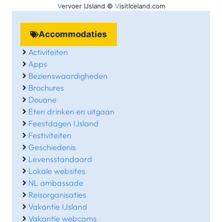
V
ervoer IJsland ©
V
isitIceland.com
Accommodaties
Activiteiten
Apps
Bezienswaardigheden
Brochures
Douane
Eten drinken en uitgaan
Feestdagen IJsland
Festiviteiten
Geschiedenis
Levensstandaard
Lokale websites
NL ambassade
Reisorganisaties
Vakantie IJsland
Vakantie webcams