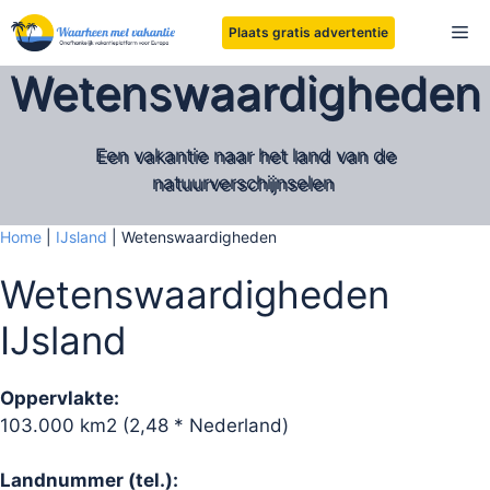
Ga
Me
Plaats gratis advertentie
naar
de
Wetenswaardigheden
inhoud
Een vakantie naar het land van de
natuurverschijnselen
Home
|
IJsland
|
Wetenswaardigheden
Wetenswaardigheden
IJsland
Oppervlakte:
103.000 km2 (2,48 * Nederland)
Landnummer (tel.):