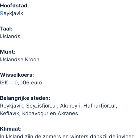
Hoofdstad:
R
eykjavik
Taal:
IJslands
Munt:
IJslandse Kroon
Wisselkoers:
ISK = 0,006 euro
Belangrijke steden:
Reykjavík, Sey_isfjör_ur, Akureyri, Hafnarfjör_ur,
Keflavík, Kópavogur en Akranes
Klimaat:
In IJsland zijn de zomers en winters dankzij de invloed