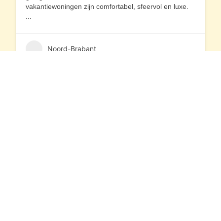
vakantiewoningen zijn comfortabel, sfeervol en luxe.
...
Noord-Brabant
Contactgegevens
Waarheenmetvakantie.nl
Ruisvoorn 21
4007 NE Tiel
0344 – 846 530
06-38564930
(b.g.g)
info@waarheenmetvakantie.nl