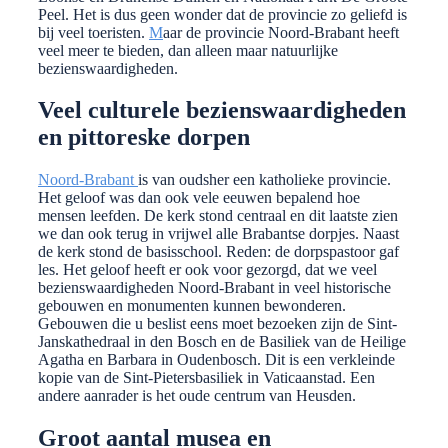
Peel. Het is dus geen wonder dat de provincie zo geliefd is
bij veel toeristen.
M
aar de provincie Noord-Brabant heeft
veel meer te bieden, dan alleen maar natuurlijke
bezienswaardigheden.
Veel culturele bezienswaardigheden
en pittoreske dorpen
Noord-Brabant
is van oudsher een katholieke provincie.
Het geloof was dan ook vele eeuwen bepalend hoe
mensen leefden. De kerk stond centraal en dit laatste zien
we dan ook terug in vrijwel alle Brabantse dorpjes. Naast
de kerk stond de basisschool. Reden: de dorpspastoor gaf
les. Het geloof heeft er ook voor gezorgd, dat we veel
bezienswaardigheden Noord-Brabant in veel historische
gebouwen en monumenten kunnen bewonderen.
Gebouwen die u beslist eens moet bezoeken zijn de Sint-
Janskathedraal in den Bosch en de Basiliek van de Heilige
Agatha en Barbara in Oudenbosch. Dit is een verkleinde
kopie van de Sint-Pietersbasiliek in Vaticaanstad. Een
andere aanrader is het oude centrum van Heusden.
Groot aantal musea en