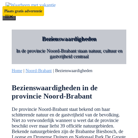
Ga
naar
Plaats gratis advertentie
de
Menu
inhoud
Bezienswaardigheden
In de provincie Noord-Brabant staan natuur, cultuur en
gastvrijheid centraal
Home
|
Noord-Brabant
|
Bezienswaardigheden
Bezienswaardigheden in de
provincie Noord-Brabant
De provincie Noord-Brabant staat bekend om haar
schitterende natuur en de gastvrijheid van de bevolking.
Niet zo verwonderlijk wanneer u weet dat de provincie
beschikt over maar liefst 39 officiële natuurgebieden.
Bekende natuurgebieden zijn de Brabantse Biesbosch, de
Loonse en Drunense Duinen en Nationaal Park De Groote