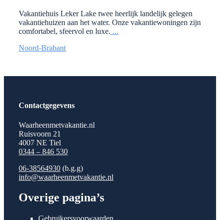
Vakantiehuis Leker Lake twee heerlijk landelijk gelegen
vakantiehuizen aan het water. Onze vakantiewoningen zijn
comfortabel, sfeervol en luxe.
...
Noord-Brabant
Contactgegevens
Waarheenmetvakantie.nl
Ruisvoorn 21
4007 NE Tiel
0344 – 846 530
06-38564930
(b.g.g)
info@waarheenmetvakantie.nl
Overige pagina’s
Gebruikersvoorwaarden