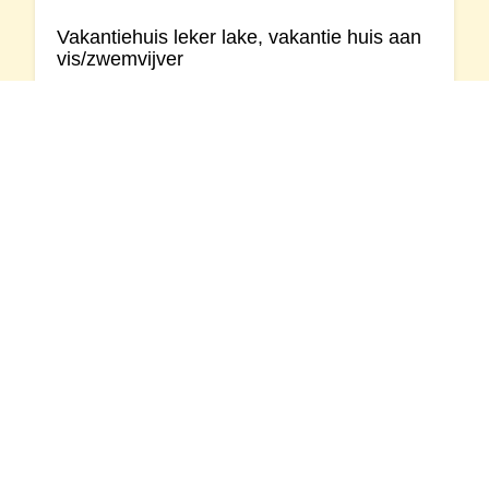
Vakantiehuis leker lake, vakantie huis aan
vis/zwemvijver
6
3
Vakantiehuis
Vakantiehuis Leker Lake twee heerlijk landelijk
gelegen vakantiehuizen aan het water. Onze
vakantiewoningen zijn comfortabel, sfeervol en luxe.
...
Noord-Brabant
Contactgegevens
Waarheenmetvakantie.nl
Ruisvoorn 21