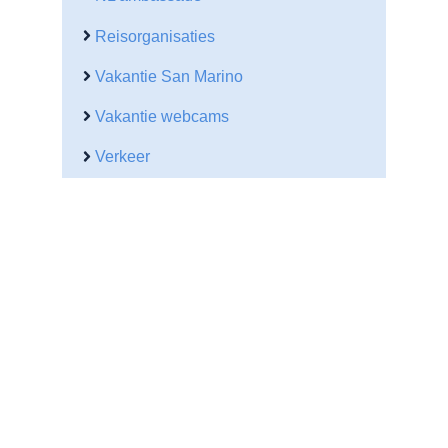
Reisorganisaties
Vakantie San Marino
Vakantie webcams
Verkeer
Verkeersbureau
Vervoer
Wetenswaardigheden