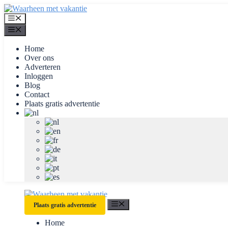
Ga
naar
Menu
de
Menu
inhoud
Home
Over ons
Adverteren
Inloggen
Blog
Contact
Plaats gratis advertentie
Menu
Plaats gratis advertentie
Home