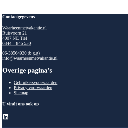
Contactgegevens
Waarheenmetvakantie.nl
Ruisvoorn 21
4007 NE Tiel
0344 – 846 530
06-38564930
(b.g.g)
info@waarheenmetvakantie.nl
Overige pagina’s
Gebruikersvoorwaarden
Privacy voorwaarden
Sitemap
U vindt ons ook op
LinkedIn