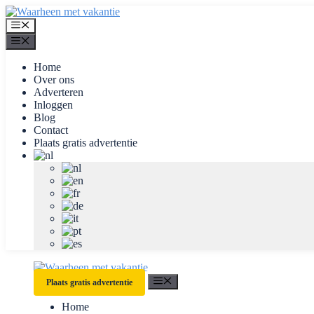
Ga
naar
Menu
de
Menu
inhoud
Home
Over ons
Adverteren
Inloggen
Blog
Contact
Plaats gratis advertentie
Menu
Plaats gratis advertentie
Home