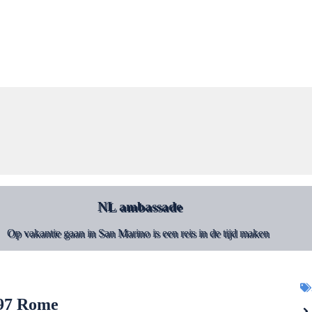
NL ambassade
Op vakantie gaan in San Marino is een reis in de tijd maken
197 Rome