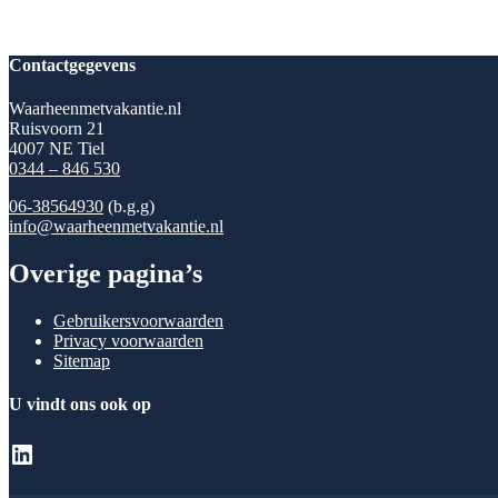
Contactgegevens
Waarheenmetvakantie.nl
Ruisvoorn 21
4007 NE Tiel
0344 – 846 530
06-38564930
(b.g.g)
info@waarheenmetvakantie.nl
Overige pagina’s
Gebruikersvoorwaarden
Privacy voorwaarden
Sitemap
U vindt ons ook op
LinkedIn