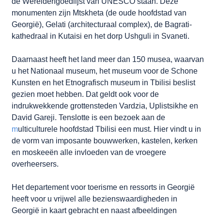
de Werelderfgoedlijst van UNESCO staan. Deze
monumenten zijn Mtskheta (de oude hoofdstad van
Georgië), Gelati (architecturaal complex), de Bagrati-
kathedraal in Kutaisi en het dorp Ushguli in Svaneti.
Daarnaast heeft het land meer dan 150 musea, waarvan
u het Nationaal museum, het museum voor de Schone
Kunsten en het Etnografisch museum in Tbilisi beslist
gezien moet hebben. Dat geldt ook voor de
indrukwekkende grottensteden Vardzia, Uplistsikhe en
David Gareji. Tenslotte is een bezoek aan de
m
ulticulturele hoofdstad Tbilisi een must. Hier vindt u in
de vorm van imposante bouwwerken, kastelen, kerken
en moskeeën alle invloeden van de vroegere
overheersers.
Het departement voor toerisme en ressorts in Georgië
heeft voor u vrijwel alle bezienswaardigheden in
Georgië in kaart gebracht en naast afbeeldingen