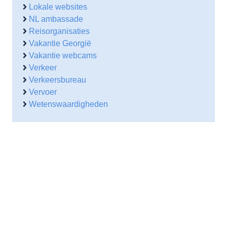
Lokale websites
NL ambassade
Reisorganisaties
Vakantie Georgië
Vakantie webcams
Verkeer
Verkeersbureau
Vervoer
Wetenswaardigheden
Contactgegevens
Waarheenmetvakantie.nl
Ruisvoorn 21