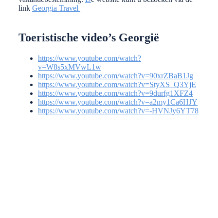
link
Georgia Travel
Toeristische video’s Georgië
https://www.youtube.com/watch?
v=W8s5xMVwL1w
https://www.youtube.com/watch?v=90xrZBaB1Jg
https://www.youtube.com/watch?v=StyXS_Q3YjE
https://www.youtube.com/watch?v=9durfg1XFZ4
https://www.youtube.com/watch?v=a2my1Ca6HJY
https://www.youtube.com/watch?v=-HVNJy6YT78