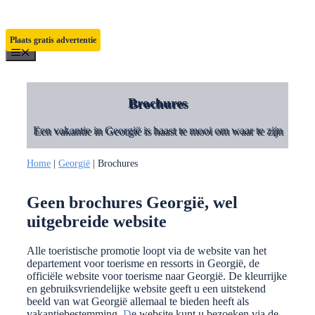
Ga
naar
de
Plaats gratis advertentie
inhoud
Menu
Brochures
Een vakantie in Georgië is haast te mooi om waar te zijn
Home
|
Georgië
|
Brochures
Geen brochures Georgië, wel
uitgebreide website
Alle toeristische promotie loopt via de website van het
departement voor toerisme en ressorts in Georgië, de
officiële website voor toerisme naar Georgië. De kleurrijke
en gebruiksvriendelijke website geeft u een uitstekend
beeld van wat Georgië allemaal te bieden heeft als
vakantiebestemming.
D
e website kunt u bezoeken via de