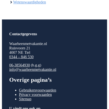
Wetenswaardigheden
Contactgegevens
Waarheenmetvakantie.nl
Ruisvoorn 21
4007 NE Tiel
0344 – 846 530
06-38564930
(b.g.g)
info@waarheenmetvakantie.nl
Overige pagina’s
Gebruikersvoorwaarden
Privacy voorwaarden
Sitemap
U vindt ons ook op