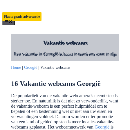
Ga
naar
de
Plaats gratis advertentie
inhoud
Menu
Vakantie webcams
Een vakantie in Georgië is haast te mooi om waar te zijn
Home
|
Georgië
|
Vakantie webcams
16 Vakantie webcams Georgië
De populariteit van de vakantie webcamera’s neemt steeds
sterker toe. En natuurlijk is dat niet zo verwonderlijk, want
de vakantie-webcam is een perfect hulpmiddel om te
bepalen of een bestemming wel of niet aan uw eisen en
verwachtingen voldoet. Daarom worden er ter promotie
van een land of gebied op steeds meer locaties vakantie-
webcams geplaatst. Het webcamnetwerk van
Georgië
is