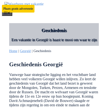
Ga
naar
Plaats gratis advertentie
de
Menu
inhoud
Geschiedenis
Een vakantie in Georgië is haast te mooi om waar te zijn
Home
|
Georgië
|
Geschiedenis
Geschiedenis Georgië
Vanwege haar strategische ligging en het vruchtbare land
hebben veel volkeren Georgië willen inlijven. Zo leert de
geschiedenis van Georgië dat het land bezet is geweest
door de Mongolen, Turken, Perzen, Armenen en tenslotte
door de Russen. De macht en welvaart van Georgië waren
tijdens de 11e en 12e eeuw op hun hoogtepunt. Koning
Davit Achmasjenebeli (David de Bouwer) slaagde er
tijdens zijn regering in om een einde te maken aan de