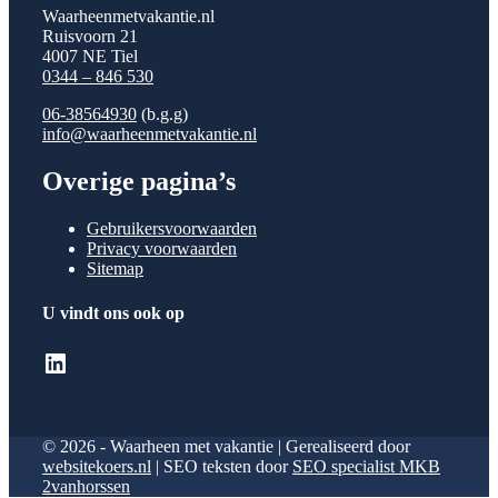
Waarheenmetvakantie.nl
Ruisvoorn 21
4007 NE Tiel
0344 – 846 530
06-38564930
(b.g.g)
info@waarheenmetvakantie.nl
Overige pagina’s
Gebruikersvoorwaarden
Privacy voorwaarden
Sitemap
U vindt ons ook op
LinkedIn
© 2026 - Waarheen met vakantie | Gerealiseerd door
websitekoers.nl
| SEO teksten door
SEO specialist MKB
2vanhorssen