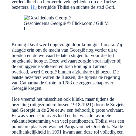
verdeeldheid en heroverde vele gebieden op de Turkse
bezetters.
Hij
bevrijdde Tbilisi en stichtte de stad Gori.
Geschiedenis Georgië © Flickr.com / Gill M
L
Koning Davit werd opgevolgd door koningin Tamara. Zij
slaagde erin om de macht van Georgië nog verder uit te
breiden en de welvaart te laten stijgen tot voor die tijd
ongekende hoogte. Deze welvaart zorgde voor naijver bij
de omliggende volkeren en toen koningin Tamara
overleed, werd Georgië binnen afzienbare tijd bezet. De
laatste bezetters waren de Russen, die tijdens de regering
van Catharina de Grote in 1783 de zeggenschap over
Georgië kregen.
Hoe vreemd het misschien ook klinkt, maar tijdens de
bezetting (uitgezonderd tussen 1918-1921) door de Sovjets
had Georgië in de 20e eeuw een behoorlijk grote welvaart.
Er was voedsel in overvloed en het was de favoriete
vakantiebestemming van veel partijbonzen. Tbilisi was een
populaire plaats en was het Parijs van het Oostblok. Na de
onafhankelijkheid in 1991 kwam aan deze rol volledig een