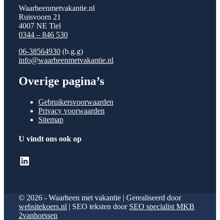
Waarheenmetvakantie.nl
Ruisvoorn 21
4007 NE Tiel
0344 – 846 530
06-38564930
(b.g.g)
info@waarheenmetvakantie.nl
Overige pagina’s
Gebruikersvoorwaarden
Privacy voorwaarden
Sitemap
U vindt ons ook op
LinkedIn
© 2026 - Waarheen met vakantie | Gerealiseerd door
websitekoers.nl
| SEO teksten door
SEO specialist MKB
2vanhorssen