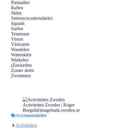
Parasailen
Raften
Skiën
Sneeuwscootersafaries
Squash
Surfen
Tennissen
Vissen
Vlotvaren
Wandelen
Waterskiën
Winkelen
(Zee)zeilen
Zomer skiën
Zwemmen
Activiteiten Zweden | Roger
Borgelid/imagebank.sweden.se
Accommodaties
Activiteiten