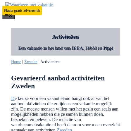
Ga
naar
Plaats gratis advertentie
de
Menu
inhoud
Activiteiten
Een vakantie in het land van IKEA, H&M en Pippi
Home
|
Zweden
|
Activiteiten
Gevarieerd aanbod activiteiten
Zweden
D
e keuze voor een vakantieland hangt ook af van het
aanbod aktiviteiten die er tijdens een vakantie mogelijk
zijn. De meeste mensen willen met het gezin een scala aan
mogelijkheden hebben die ze samen kunnen doen,
bezoeken en beleven. De redactie van
waarheenmetvakantie.nl heeft daarom voor u een overzicht
gemaakt van activiteiten
Zweden
.