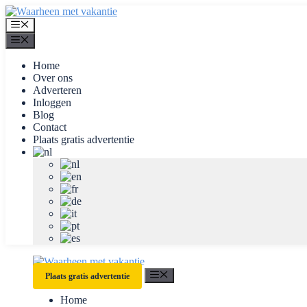
Ga
naar
Menu
de
Menu
inhoud
Home
Over ons
Adverteren
Inloggen
Blog
Contact
Plaats gratis advertentie
Menu
Plaats gratis advertentie
Home