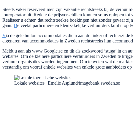
Steeds vaker reserveert men zijn vakantie rechtstreeks bij de verhuurd
touroperator uit. Reden: de prijsverschillen kunnen soms oplopen tot 
Realiseer u echter, dat rechtstreekse boekingen niet zonder gevaar zijn
gaan.
D
e veelal particuliere en kleinzakelijke verhuurders kunt u op
V
ia de gele button accommodaties die u aan de linker of rechterzijde k
eigenaren van accommodaties in Zweden rechtstreeks hun accommoda
Meldt u aan als www.Google.se en tik als zoekwoord ‘stuga’ in en auto
websites. Om de kleinere particuliere verhuurders in Zweden te krijge
verhuur organisaties worden ingenomen. Om te weten wat de marktconfo
verstandig om vooraf enkele websites van enkele grote aanbieders op
Lokale websites | Emelie Asplund/imagebank.sweden.se