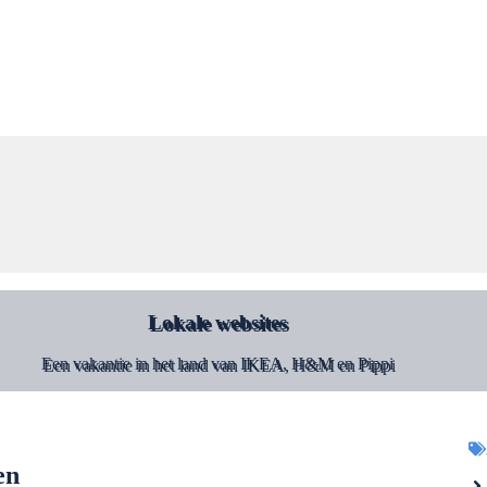
Lokale websites
Een vakantie in het land van IKEA, H&M en Pippi
den