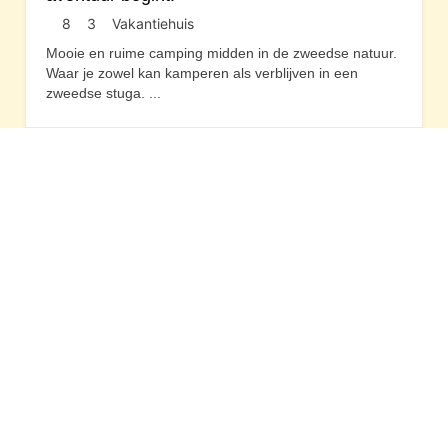
8
3
Vakantiehuis
Mooie en ruime camping midden in de zweedse natuur.
Waar je zowel kan kamperen als verblijven in een
zweedse stuga.
...
Zweden
Overige pagina’s
Gebruikersvoorwaarden