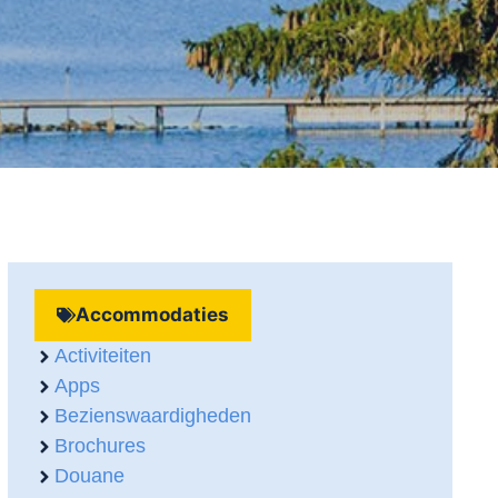
Accommodaties
Activiteiten
Apps
Bezienswaardigheden
Brochures
Douane