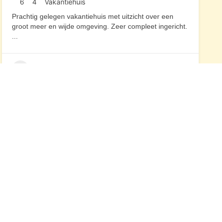
6
4
Vakantiehuis
Prachtig gelegen vakantiehuis met uitzicht over een
groot meer en wijde omgeving. Zeer compleet ingericht.
...
Zweden
U vindt ons ook op
LinkedIn