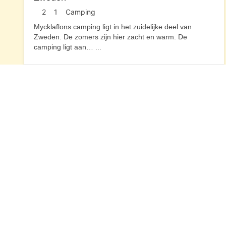
2
1
Camping
Mycklaflons camping ligt in het zuidelijke deel van
Zweden. De zomers zijn hier zacht en warm. De
camping ligt aan…
...
Zweden
Contactgegevens
Waarheenmetvakantie.nl
Ruisvoorn 21