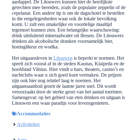
aardappel. De Litouwers kunnen hier de heerlijkste
gerechten mee bereiden, zoals de populaire zeppelin of de
cepelanai. Een andere tip is om de dagschotel te bestellen
in die eetgelegenheden waar ook de lokale bevolking
komt. U zult een smakelijke en voordelige maaltijd
tegemoet kunnen zien. Een belangrijke waarschuwing:
drink uitsluitend mineraalwater uit flessen. De Litouwers
drinken als alcoholische dranken voornamelijk bier,
honinglikeur en wodka.
Het uitgaansleven in
Litouwen
is beperkt te noemen. Het
speelt zich vooral af in de steden Kaunas, Klaipeda en de
hoofdstad Vilnius. Hier vindt u bars, theaters, casino’s en
nachtclubs waar u zich goed kunt vermaken. De prijzen
zijn ook hier nog relatief laag te noemen. Het
uitgaansaanbod groeit de laatste jaren snel. Dit wordt
veroorzaakt door de sterke groei van het aantal toeristen.
Samengevat: op het gebied van eten drinken en uitgaan is
Litouwen een waar paradijs voor levensgenieters.
Accommodaties
Activiteiten
Apps