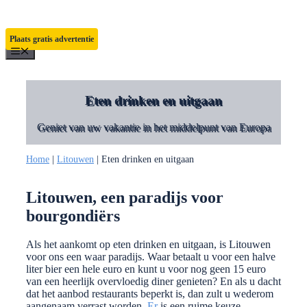
Ga
naar
de
Plaats gratis advertentie
inhoud
Menu
Eten drinken en uitgaan
Geniet van uw vakantie in het middelpunt van Europa
Home
|
Litouwen
|
Eten drinken en uitgaan
Litouwen, een paradijs voor
bourgondiërs
Als het aankomt op eten drinken en uitgaan, is Litouwen
voor ons een waar paradijs. Waar betaalt u voor een halve
liter bier een hele euro en kunt u voor nog geen 15 euro
van een heerlijk overvloedig diner genieten? En als u dacht
dat het aanbod restaurants beperkt is, dan zult u wederom
aangenaam verrast worden.
Er
is een ruime keuze