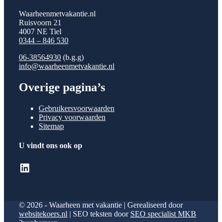
Waarheenmetvakantie.nl
Ruisvoorn 21
4007 NE Tiel
0344 – 846 530
06-38564930
(b.g.g)
info@waarheenmetvakantie.nl
Overige pagina’s
Gebruikersvoorwaarden
Privacy voorwaarden
Sitemap
U vindt ons ook op
LinkedIn
© 2026 - Waarheen met vakantie | Gerealiseerd door
websitekoers.nl
| SEO teksten door
SEO specialist MKB