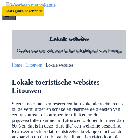
Ga
naar
Plaats gratis advertentie
de
Menu
inhoud
Lokale websites
Geniet van uw vakantie in het middelpunt van Europa
Home
|
Litouwen
|
Lokale websites
Lokale toeristische websites
Litouwen
Steeds meer mensen reserveren hun vakantie rechtstreeks
bij de verhuurder en schakelen daarmee de diensten van
een reisbureau of touroperator uit. Reden: de
prijsverschillen kunnen in Litouwen oplopen tot meer dan
60% en dat is in deze ‘dure tijd’ een welkome besparing.
Realiseer u echter dat rechtstreekse boekingen niet zonder
gevaar zijn en dat u bij aanbetalingen het risico loopt dat