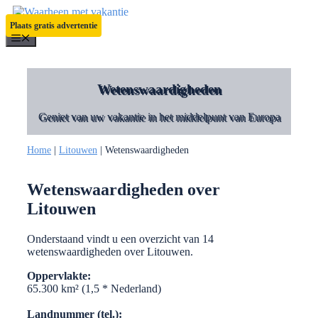
Ga
naar
Plaats gratis advertentie
de
Menu
inhoud
Wetenswaardigheden
Geniet van uw vakantie in het middelpunt van Europa
Home
|
Litouwen
|
Wetenswaardigheden
Wetenswaardigheden over
Litouwen
Onderstaand vindt u een overzicht van 14
wetenswaardigheden over Litouwen.
Oppervlakte:
65.300 km² (1,5 * Nederland)
Landnummer (tel.):