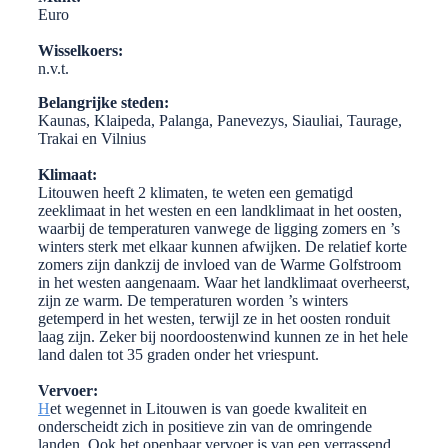
Euro
Wisselkoers:
n.v.t.
Belangrijke steden:
Kaunas, Klaipeda, Palanga, Panevezys, Siauliai, Taurage,
Trakai en Vilnius
Klimaat:
Litouwen heeft 2 klimaten, te weten een gematigd
zeeklimaat in het westen en een landklimaat in het oosten,
waarbij de temperaturen vanwege de ligging zomers en ’s
winters sterk met elkaar kunnen afwijken. De relatief korte
zomers zijn dankzij de invloed van de Warme Golfstroom
in het westen aangenaam. Waar het landklimaat overheerst,
zijn ze warm. De temperaturen worden ’s winters
getemperd in het westen, terwijl ze in het oosten ronduit
laag zijn. Zeker bij noordoostenwind kunnen ze in het hele
land dalen tot 35 graden onder het vriespunt.
Vervoer:
H
et wegennet in Litouwen is van goede kwaliteit en
onderscheidt zich in positieve zin van de omringende
landen. Ook het openbaar vervoer is van een verrassend