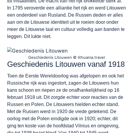
tot instabiliteit. De macht van het rijk brokkelde sterk af.
In 1795 veroverde een alliantie het rijk en werd Litouwen
een onderdeel van Rusland. De Russen deden er alles
aan om de Litouwse identiteit uit te roeien door onder
meer de Litouwse taal en cultuur volledig aan banden te
leggen. Dit lukte niet.
Geschiedenis Litouwen © lithuania.travel
Geschiedenis Litouwen vanaf 1918
Toen de Eerste Wereldoorlog was afgelopen en ook het
Russische rijk was ingestort, zagen de Litouwers hun
kans schoon en riepen ze de onafhankelijkheid op 16
februari 1918 uit. Dit zorgde echter voor reacties van de
Russen en Polen. De Litouwers hielden echter stand.
Met de Russen werd in 1920 de vrede getekend. De
oorlog met de Polen eindigde ook in 1920; echter, dit
ging ten koste van de hoofdstad Vilnius en omgeving,
die tot 1938 bezet bleef. Van 1940 tot 1945 werd